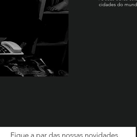
cidades do mundo
Fique a par das nossas novidades