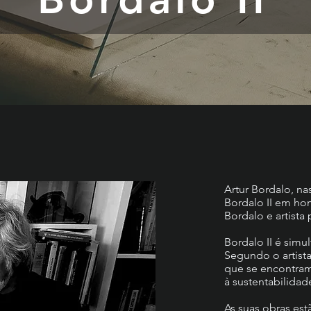
Artur Bordalo, n
Bordalo II em h
Bordalo e artista 
Bordalo II é simul
Segundo o artista
que se encontram
à sustentabilidad
As suas obras es